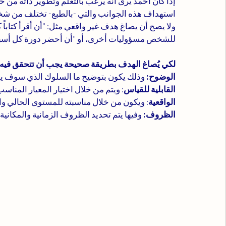
إذا كان أحمد يرى أنه يرغب بالتعلم وتطوير ذاته من خلا
استهداف هذه الجوانب والتي -بالطبع- تختلف من شخص
ولا يصح أن يصاغ هدف غير واقعي مثل: "أن أقرأ كتاباً
للشخص مسؤوليات أخرى، أو "أن أحضر دورة كل أسبوع"
لكي يُصاغ الهدف بطريقة صحيحة يجب أن تتحقق فيه ا
الوضوح:
 وذلك يكون بتوضيح ما السلوك الذي سوف يقو
القابلية للقياس
: ويتم من خلال اختيار المعيار المن
الواقعية
: ويكون من خلال مناسبته للمستوى الحالي 
الظروف:
 وفيها يتم تحديد الظروف الزمانية والمكاني